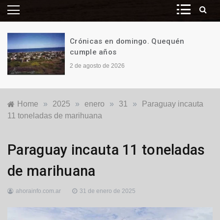
Crónicas en domingo. Quequén
cumple años
2 de agosto de 2026
Home
»
2025
»
enero
»
31
»
Paraguay incauta
11 toneladas de marihuana
Internacionales
Paraguay incauta 11 toneladas
de marihuana
ahorainfo.com.ar
31 de enero de 2025