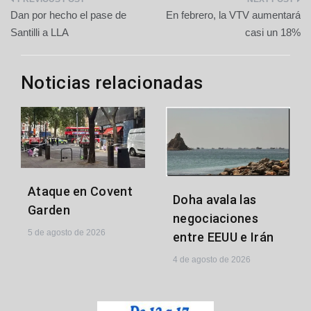
Navegación
Dan por hecho el pase de
En febrero, la VTV aumentará
de
Santilli a LLA
casi un 18%
entradas
Noticias relacionadas
Ataque en Covent
Doha avala las
Garden
negociaciones
5 de agosto de 2026
entre EEUU e Irán
4 de agosto de 2026