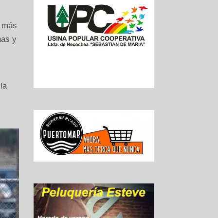
e más
nas y
la