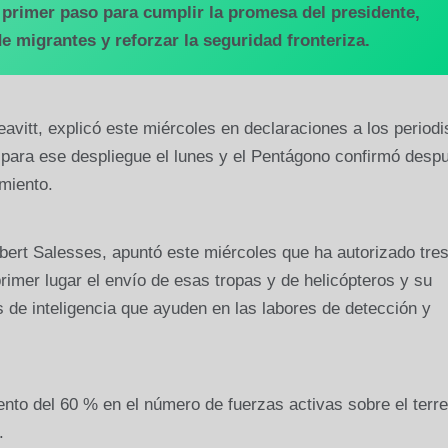
l primer paso para cumplir la promesa del presidente,
e migrantes y reforzar la seguridad fronteriza.
avitt, explicó este miércoles en declaraciones a los periodi
a para ese despliegue el lunes y el Pentágono confirmó desp
miento.
bert Salesses, apuntó este miércoles que ha autorizado tre
mer lugar el envío de esas tropas y de helicópteros y su
 de inteligencia que ayuden en las labores de detección y
nto del 60 % en el número de fuerzas activas sobre el terr
.