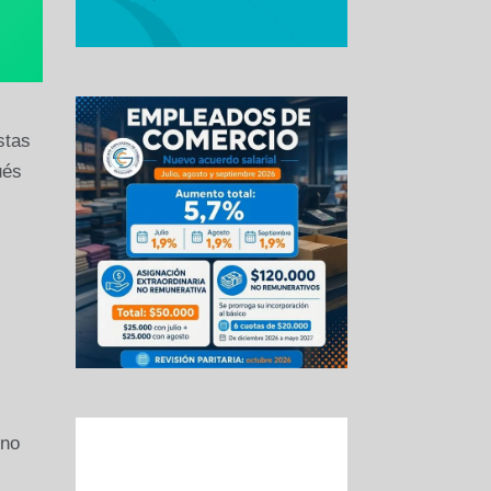
stas
ués
s
eno