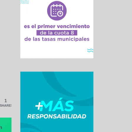
1
SHARES
n