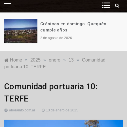
Crónicas en domingo. Quequén
cumple años
2 de agosto de 2026
Home
»
2025
»
enero
»
13
»
Comunidad
portuaria 10: TERFE
Generales
,
Comunidad portuaria 10:
Locales
,
Puerto
TERFE
Quequén
ahorainfo.com.ar
13 de enero de 2025