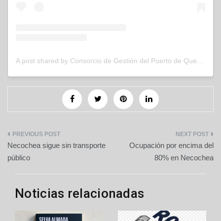
A post shared by Consorcio de Gestión del Puerto de Quequén (@puertoquequen)
Navegación
Necochea sigue sin transporte
Ocupación por encima del
de
público
80% en Necochea
entradas
Noticias relacionadas