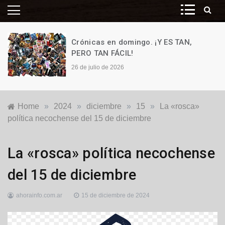
Crónicas en domingo. ¡Y ES TAN,
PERO TAN FÁCIL!
26 de julio de 2026
Home
»
2024
»
diciembre
»
15
»
La «rosca»
política necochense del 15 de diciembre
Locales
,
La «rosca» política necochense
Opinión
,
Política
del 15 de diciembre
ahorainfo.com.ar
15 de diciembre de 2024