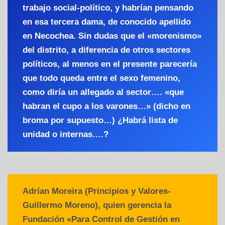
trabajo social-político, y habrían pensando
en esa tercera dama, de conocido apellido
en Necochea. Sin dudas que el «morenismo»
del distrito, a diferencia de otros sectores
políticos, al menos en el presente parecería
que todo queda entre el sexo femenino,
como diría un allegado al sector…. «que
habran el cupo a los varones…» (dicho en
broma por supuesto…) ¿Habrá lista de
unidad o internas….?
Adrían Moreira (Principios y Valores-
Guillermo Moreno), quien gerencia la
Fundación «Para Control de Gestión en