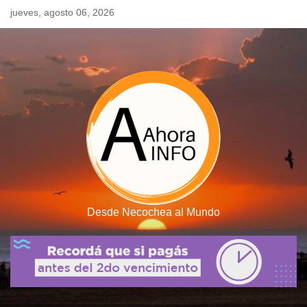
Skip
jueves, agosto 06, 2026
to
content
Desde Necochea al Mundo