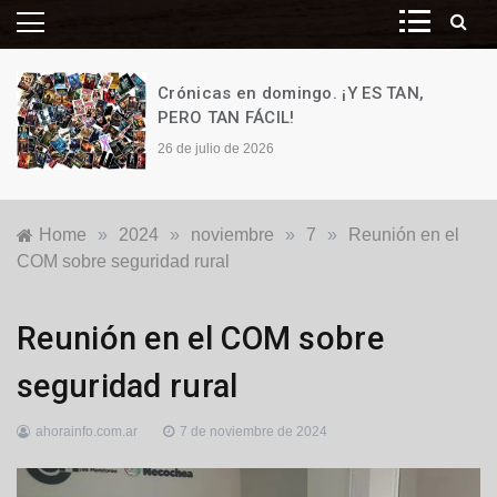
Crónicas en domingo. ¡Y ES TAN,
PERO TAN FÁCIL!
26 de julio de 2026
Home
»
2024
»
noviembre
»
7
»
Reunión en el
COM sobre seguridad rural
Locales
,
Reunión en el COM sobre
Política
seguridad rural
ahorainfo.com.ar
7 de noviembre de 2024