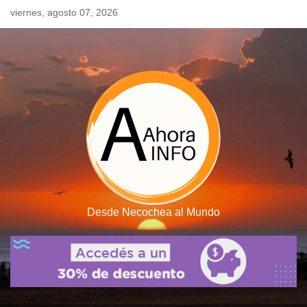
Skip
viernes, agosto 07, 2026
to
content
Desde Necochea al Mundo