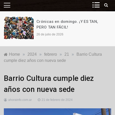
Crónicas en domingo. ¡Y ES TAN,
PERO TAN FÁCIL!
26 de julio de 2026
Home
»
2024
»
febrero
»
21
»
Barrio Cultura
cumple diez años con nueva sede
Generales
,
Barrio Cultura cumple diez
Locales
años con nueva sede
ahorainfo.com.ar
21 de febrero de 2024