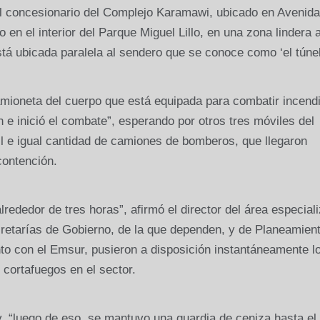
del concesionario del Complejo Karamawi, ubicado en Avenida
en el interior del Parque Miguel Lillo, en una zona lindera a
tá ubicada paralela al sendero que se conoce como ‘el túnel
camioneta del cuerpo que está equipada para combatir incend
n e inició el combate”, esperando por otros tres móviles del
 e igual cantidad de camiones de bomberos, que llegaron
contención.
rededor de tres horas”, afirmó el director del área especial
etarías de Gobierno, de la que dependen, y de Planeamient
to con el Emsur, pusieron a disposición instantáneamente l
cortafuegos en el sector.
y, “luego de eso, se mantuvo una guardia de ceniza hasta el 