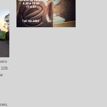
otro
 228,
ar
áneo,