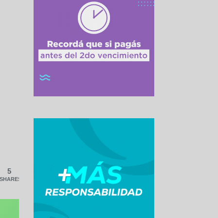
5
SHARES
l