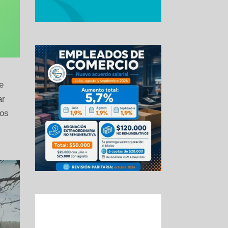
e
ar
dos