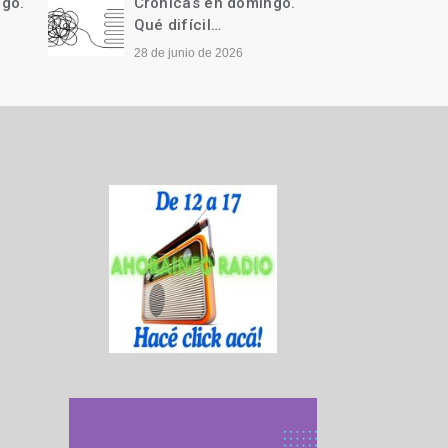
ngo.
Crónicas en domingo.
Cróni
Qué difícil…
Llegó 
28 de junio de 2026
21 de j