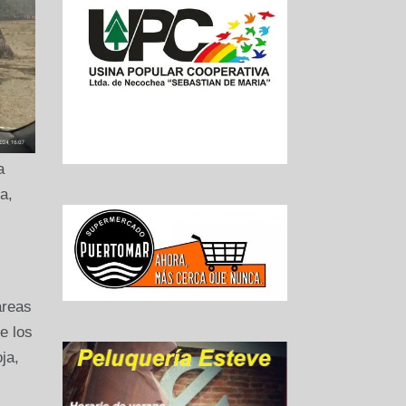
a
a,
áreas
e los
ja,