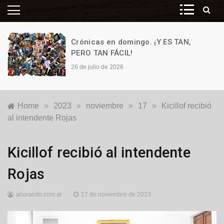
Crónicas en domingo. ¡Y ES TAN,
PERO TAN FÁCIL!
26 de julio de 2026
Home
»
2023
»
noviembre
»
17
»
Kicillof recibió
al intendente Rojas
Locales
,
Kicillof recibió al intendente
Política
Rojas
ahorainfo.com.ar
17 de noviembre de 2023