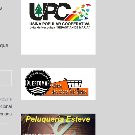
s
 que
cional
ionada