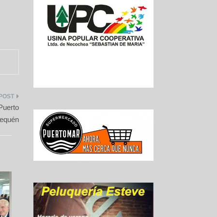
Puerto
equén