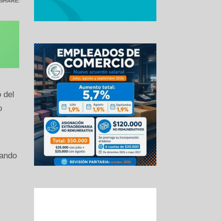
SHARES
 del
o
vando