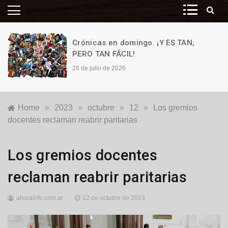
Crónicas en domingo. ¡Y ES TAN,
PERO TAN FÁCIL!
26 de julio de 2026
Home
»
2023
»
octubre
»
12
»
Los gremios
docentes reclaman reabrir paritarias
Educación
,
Los gremios docentes
Gremiales
,
Nacionales
reclaman reabrir paritarias
ahorainfo.com.ar
12 de octubre de 2023