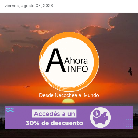
Skip
viernes, agosto 07, 2026
to
content
Desde Necochea al Mundo