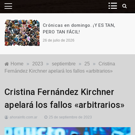
Crónicas en domingo. ¡Y ES TAN,
PERO TAN FÁCIL!
26 de julio de 2026
Home
»
2023
»
septiembre
»
25
»
Cristina
Fernández Kirchner apelará los fallos «arbitrarios»
Justicia
,
Cristina Fernández Kirchner
Nacionales
apelará los fallos «arbitrarios»
ahorainfo.com.ar
25 de septiembre de 2023