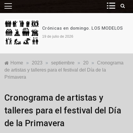
Crónicas en domingo. LOS MODELOS
19 de julio de 2026
Home
»
2023
»
septiembre
»
20
»
Cronograma
de artistas y talleres para el festival del Día de la
Primavera
Espectáculos
Cronograma de artistas y
talleres para el festival del Día
de la Primavera