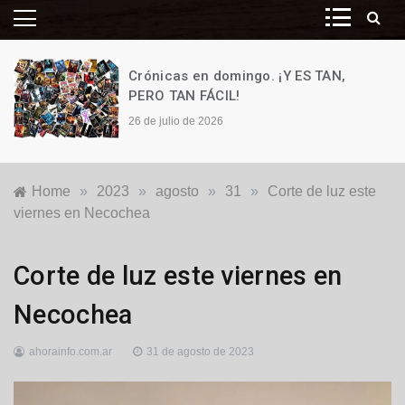
Crónicas en domingo. ¡Y ES TAN,
PERO TAN FÁCIL!
26 de julio de 2026
Home
»
2023
»
agosto
»
31
»
Corte de luz este
viernes en Necochea
Generales
,
Corte de luz este viernes en
Locales
Necochea
ahorainfo.com.ar
31 de agosto de 2023