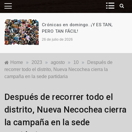
Crónicas en domingo. ¡Y ES TAN,
PERO TAN FÁCIL!
26 de julio de 2026
Home
»
2023
»
agosto
»
10
»
Después de
recorrer todo el distrito, Nueva Necochea cierra la
campaña en la sede partidaria
Elecciones
Después de recorrer todo el
2023
,
Locales
,
distrito, Nueva Necochea cierra
Política
la campaña en la sede