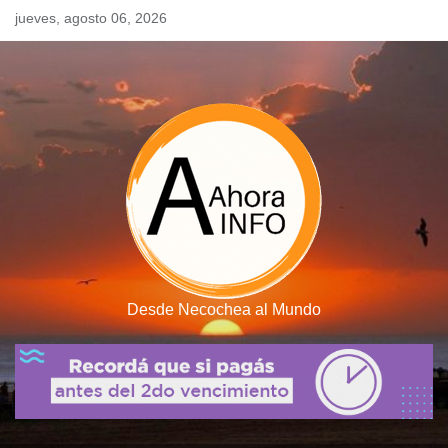
Skip
jueves, agosto 06, 2026
to
content
Desde Necochea al Mundo