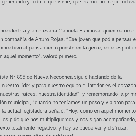
 generando y todo lo que viene, que es mucho mejor todavía
mprendedora y empresaria Gabriela Espinosa, quien recordó
en compañía de Arturo Rojas. “Ese joven que podía pensar e
mpre tuvo el pensamiento puesto en la gente, en el espíritu 
en aquel momento”, valoró primero.
 lista N° 895 de Nueva Necochea siguió hablando de la
nuestro líder y para nuestro equipo el interior es el corazó
 nuestras raíces, nuestra identidad”, y rememorando la prim
ión municipal, “cuando no teníamos un peso y viajaron para
a actual legisladora señaló: “Hoy, como en aquel momento
 les pido que nos multipliquemos y nos sigan acompañando
xto totalmente negativo, y hoy se puede ver y disfrutar,