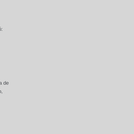
ó:
a de
o,