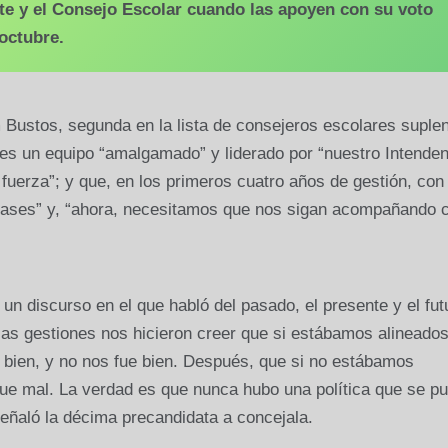
te y el Consejo Escolar cuando las apoyen con su voto
octubre.
 Bustos, segunda en la lista de consejeros escolares suplen
s un equipo “amalgamado” y liderado por “nuestro Intenden
fuerza”; y que, en los primeros cuatro años de gestión, con
bases” y, “ahora, necesitamos que nos sigan acompañando 
n discurso en el que habló del pasado, el presente y el fut
as gestiones nos hicieron creer que si estábamos alineado
ir bien, y no nos fue bien. Después, que si no estábamos
 fue mal. La verdad es que nunca hubo una política que se pu
 señaló la décima precandidata a concejala.