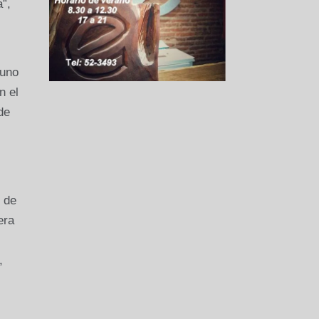
”,
 uno
n el
de
n de
era
,
,