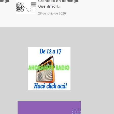
ngo.
Crónicas en domingo.
Cróni
Qué difícil…
Llegó 
28 de junio de 2026
21 de j