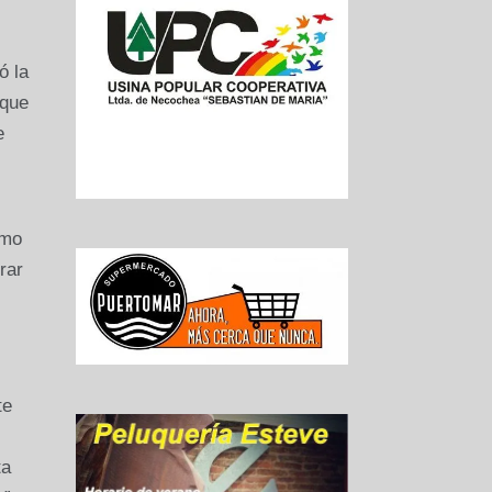
ó la
 que
e
imo
rar
te
ta