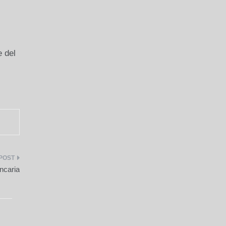
e del
ancaria