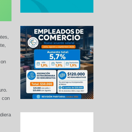
tes,
te,
con
uro.
s con
diera