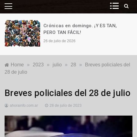
Crónicas en domingo. ¡Y ES TAN,
PERO TAN FÁCIL!
26 de julio de 2026
Home
»
2023
»
julio
»
28
»
Breves policiales del
28 de julio
Policiales
Breves policiales del 28 de julio
y
Judiciales
ahorainfo.com.ar
28 de julio de 2023