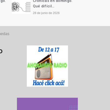
ngo.
Crónicas en domingo.
Cróni
Qué difícil…
Llegó 
28 de junio de 2026
21 de j
onedas
o