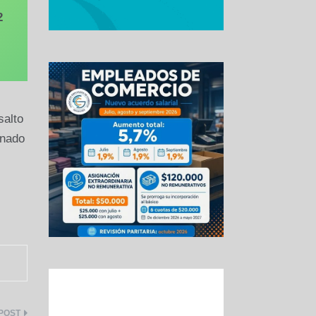
2
salto
rnado