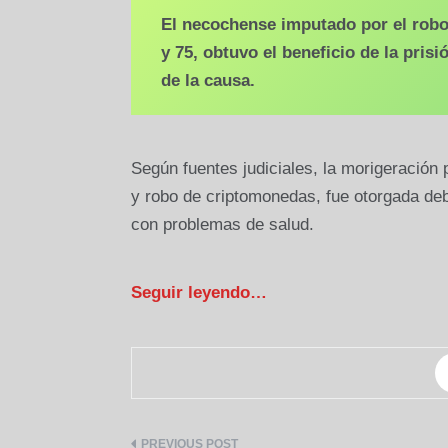
El necochense imputado por el robo 
y 75, obtuvo el beneficio de la prisi
de la causa.
Según fuentes judiciales, la morigeración
y robo de criptomonedas, fue otorgada deb
con problemas de salud.
Seguir leyendo…