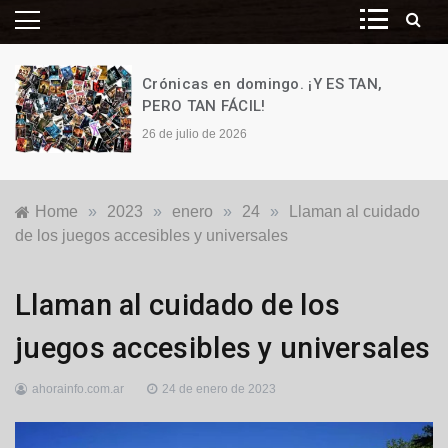
Crónicas en domingo. ¡Y ES TAN,
PERO TAN FÁCIL!
26 de julio de 2026
Home
»
2023
»
enero
»
24
»
Llaman al cuidado
de los juegos accesibles y universales
Generales
,
Llaman al cuidado de los
Locales
juegos accesibles y universales
ahorainfo.com.ar
24 de enero de 2023