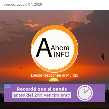
Skip
viernes, agosto 07, 2026
to
content
Desde Necochea al Mundo