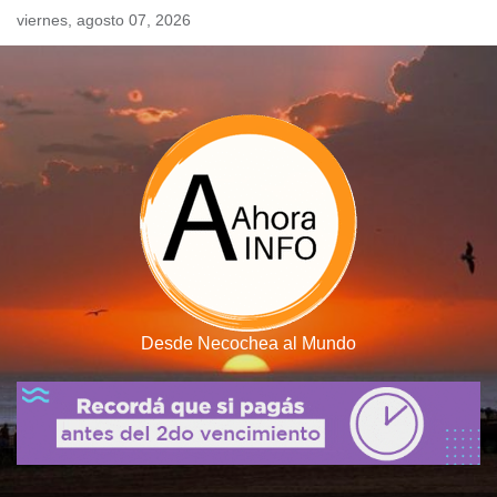
Skip
viernes, agosto 07, 2026
to
content
Desde Necochea al Mundo