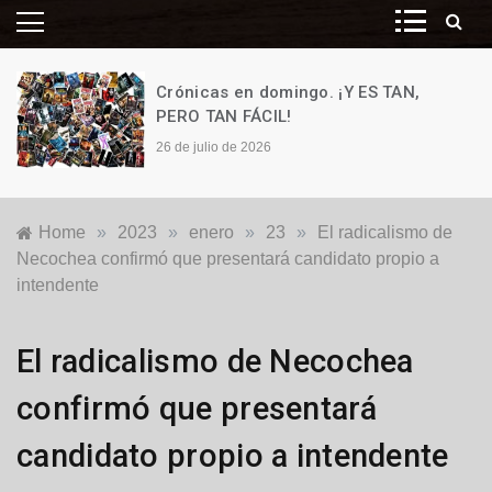
Crónicas en domingo. ¡Y ES TAN,
PERO TAN FÁCIL!
26 de julio de 2026
Home
»
2023
»
enero
»
23
»
El radicalismo de
Necochea confirmó que presentará candidato propio a
intendente
Elecciones
El radicalismo de Necochea
2023
,
Locales
,
confirmó que presentará
Política
candidato propio a intendente