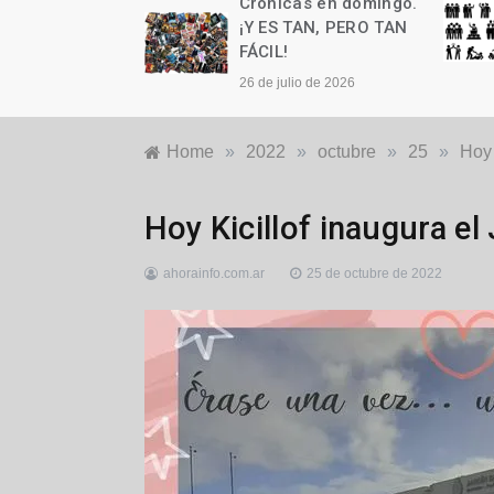
as en domingo.
Crónicas en domingo.
n cumple años
¡Y ES TAN, PERO TAN
FÁCIL!
to de 2026
26 de julio de 2026
Home
»
2022
»
octubre
»
25
»
Hoy 
Educación
,
Hoy Kicillof inaugura e
Locales
,
Política
ahorainfo.com.ar
25 de octubre de 2022