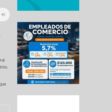
s
ral
rito.
 que