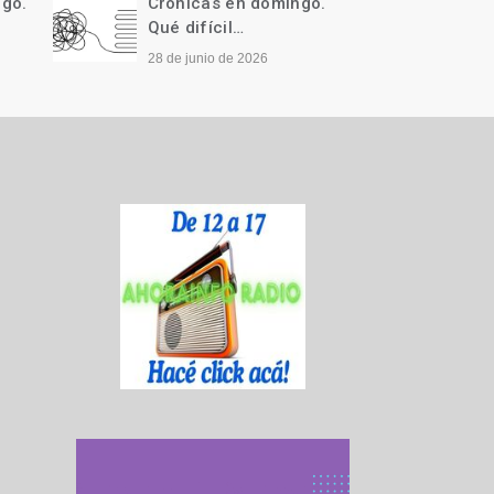
ngo.
Crónicas en domingo.
Cróni
Qué difícil…
Llegó 
28 de junio de 2026
21 de j