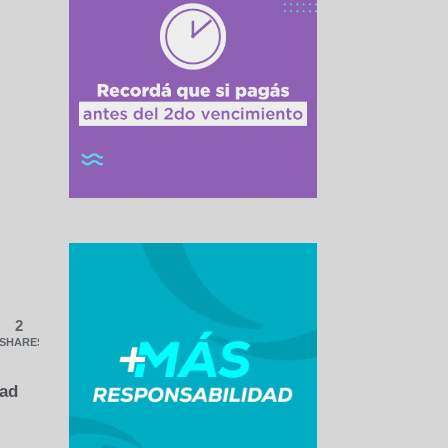
2
SHARES
dad