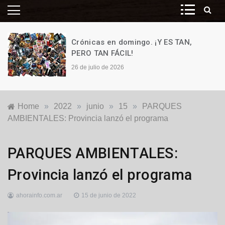
Crónicas en domingo. ¡Y ES TAN,
PERO TAN FÁCIL!
26 de julio de 2026
Home
»
2022
»
junio
»
15
»
PARQUES
AMBIENTALES: Provincia lanzó el programa
Ecología
,
PARQUES AMBIENTALES:
Nacionales
Provincia lanzó el programa
ahorainfo.com.ar
15 de junio de 2022