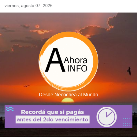
Skip
viernes, agosto 07, 2026
to
content
Desde Necochea al Mundo