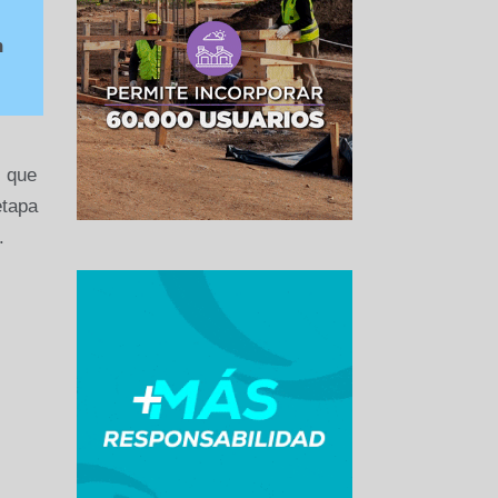
n
, que
etapa
.