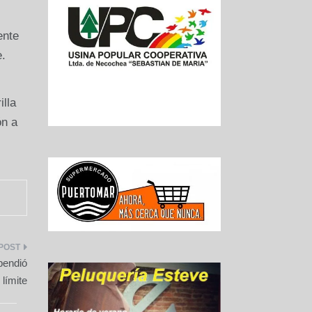
ente
e.
illa
ón a
pendió
 límite