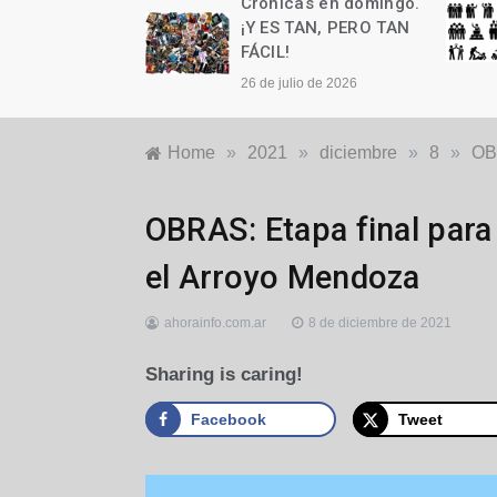
as en domingo.
Crónicas en domingo.
n cumple años
¡Y ES TAN, PERO TAN
FÁCIL!
to de 2026
26 de julio de 2026
Home
»
2021
»
diciembre
»
8
»
OBR
Generales
,
OBRAS: Etapa final para
Locales
el Arroyo Mendoza
ahorainfo.com.ar
8 de diciembre de 2021
Sharing is caring!
Facebook
Tweet