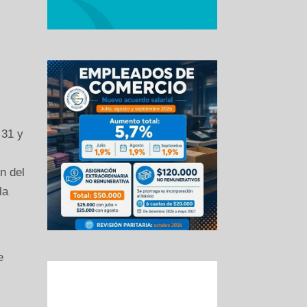
 31 y
n del
la
e