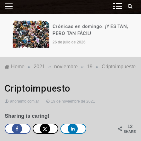
Crónicas en domingo. ¡Y ES TAN,
PERO TAN FÁCIL!
26 de julio de 2026
Home
»
2021
»
noviembre
»
19
»
Criptoimpuesto
Economía
,
Criptoimpuesto
Nacionales
ahorainfo.com.ar
19 de noviembre de 2021
Sharing is caring!
12
SHARES