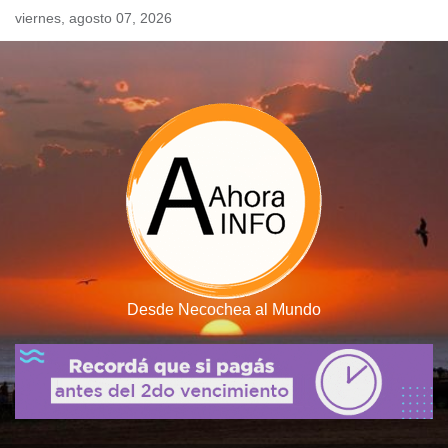
Skip
viernes, agosto 07, 2026
to
content
Desde Necochea al Mundo