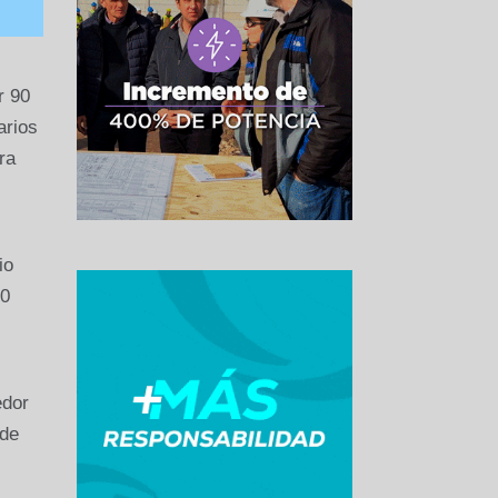
r 90
arios
ra
io
90
edor
 de