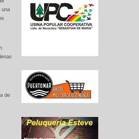
el
n una
os
n
denas
ha de