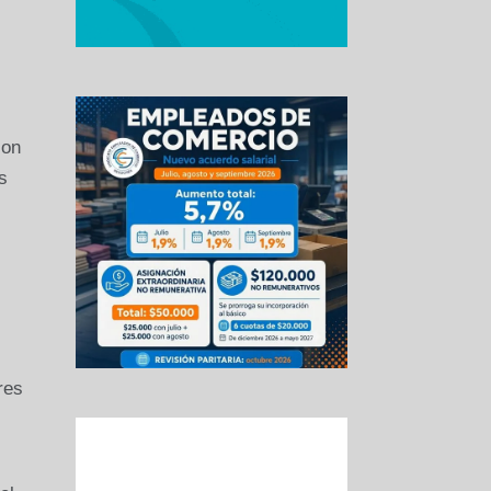
con
s
res