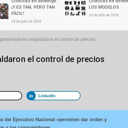
Crónicas en domingo.
Crónicas en domi
LOS MODELOS
Las palabras
19 de julio de 2026
12 de julio de 2026
gobernadores respaldaron el control de precios
daron el control de precios
LinkedIn
as del Ejecutivo Nacional «permiten dar orden y
tos a los consumidores.