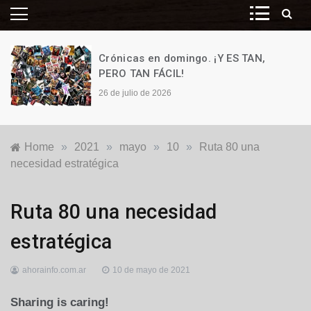
Crónicas en domingo. ¡Y ES TAN,
PERO TAN FÁCIL!
26 de julio de 2026
Home
»
2021
»
mayo
»
10
»
Ruta 80 una
necesidad estratégica
Generales
,
Ruta 80 una necesidad
Locales
estratégica
ahorainfo.com.ar
10 de mayo de 2021
Sharing is caring!