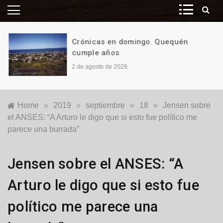
Crónicas en domingo. Quequén
cumple años
2 de agosto de 2026
Home
»
2019
»
septiembre
»
18
»
Jensen sobre
el ANSES: “A Arturo le digo que si esto fue político me
parece una burrada”
Locales
,
Jensen sobre el ANSES: “A
Política
Arturo le digo que si esto fue
político me parece una