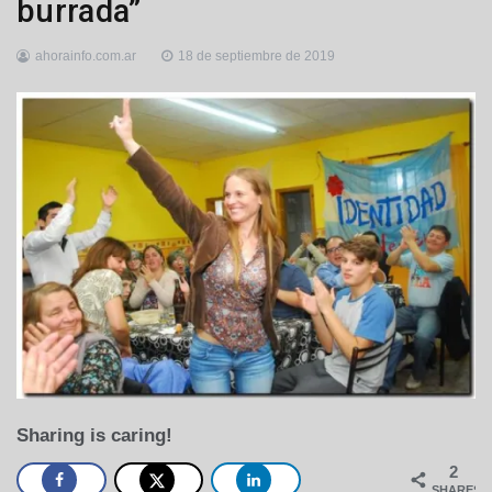
burrada”
ahorainfo.com.ar
18 de septiembre de 2019
Sharing is caring!
2
SHARES