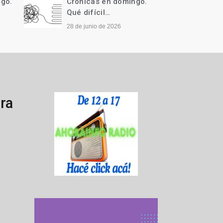
ngo.
Crónicas en domingo.
Cróni
Qué difícil…
Llegó 
28 de junio de 2026
21 de j
ra