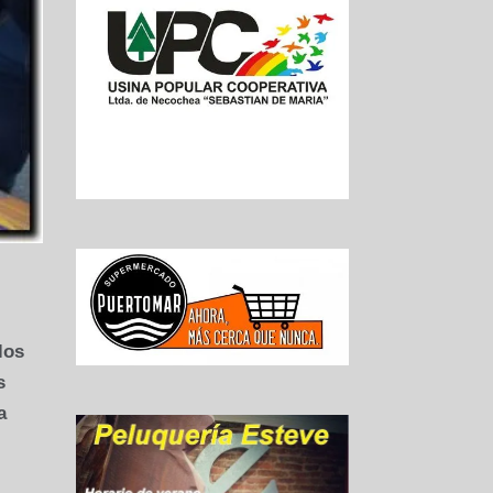
los
s
a