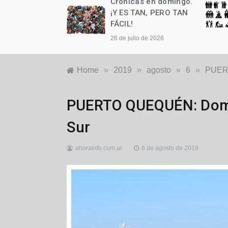
as en domingo.
Crónicas en domingo.
n cumple años
¡Y ES TAN, PERO TAN
FÁCIL!
to de 2026
26 de julio de 2026
Home
»
2019
»
agosto
»
6
»
PUERT
Generales
,
PUERTO QUEQUÉN: Doming
Locales
,
Puerto
Sur
Quequén
ahorainfo.com.ar
6 de agosto de 2019