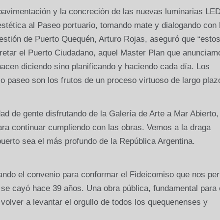
e pavimentación y la concreción de las nuevas luminarias LE
estética al Paseo portuario, tomando mate y dialogando con 
estión de Puerto Quequén, Arturo Rojas, aseguró que “esto
retar el Puerto Ciudadano, aquel Master Plan que anunciam
acen diciendo sino planificando y haciendo cada día. Los
paseo son los frutos de un proceso virtuoso de largo plaz
ad de gente disfrutando de la Galería de Arte a Mar Abierto,
ara continuar cumpliendo con las obras. Vemos a la draga
puerto sea el más profundo de la República Argentina.
ndo el convenio para conformar el Fideicomiso que nos per
 se cayó hace 39 años. Una obra pública, fundamental para 
a volver a levantar el orgullo de todos los quequenenses y