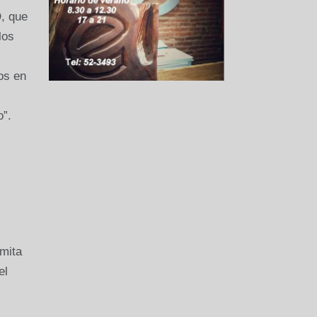
D, que
los
s
os en
o”.
mita
el