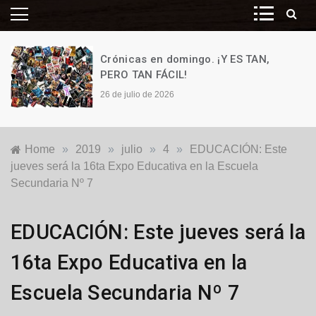
Crónicas en domingo. ¡Y ES TAN,
PERO TAN FÁCIL!
26 de julio de 2026
Home
»
2019
»
julio
»
4
»
EDUCACIÓN: Este
jueves será la 16ta Expo Educativa en la Escuela
Secundaria Nº 7
Educación
,
EDUCACIÓN: Este jueves será la
Locales
16ta Expo Educativa en la
Escuela Secundaria Nº 7