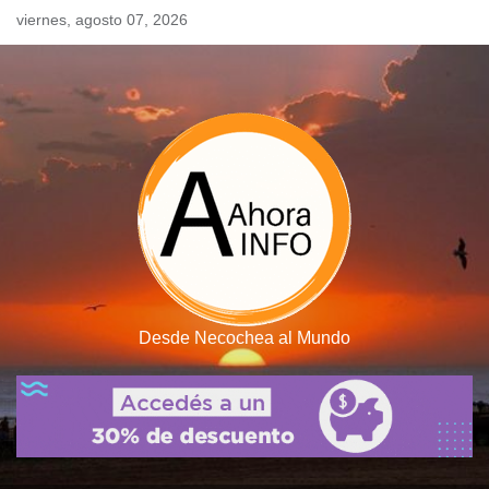
Skip
viernes, agosto 07, 2026
to
content
Desde Necochea al Mundo