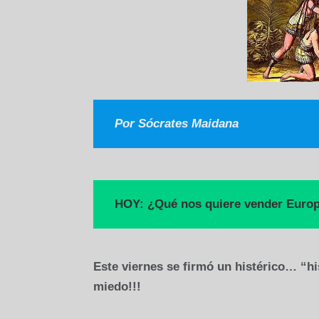
Por Sócrates Maidana
HOY: ¿Qué nos quiere vender Euro
Este viernes se firmó un histérico… “h
miedo!!!