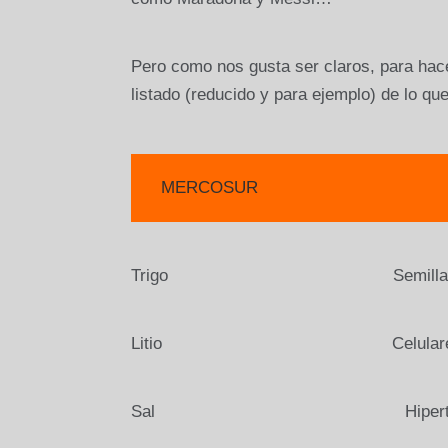
Pero como nos gusta ser claros, para hac
listado (reducido y para ejemplo) de lo qu
MERCOSUR UNI
Trigo Semillas de trigo, pa
Litio Celulares, tierra para
Sal Hipertensión, remedi