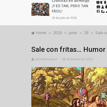
as en domingo.
Crónicas en domingo.
n cumple años
¡Y ES TAN, PERO TAN
FÁCIL!
to de 2026
26 de julio de 2026
Home
»
2019
»
junio
»
29
»
Sale c
Generales
,
Sale con fritas… Humor 
Humor
,
Locales
ahorainfo.com.ar
29 de junio de 2019