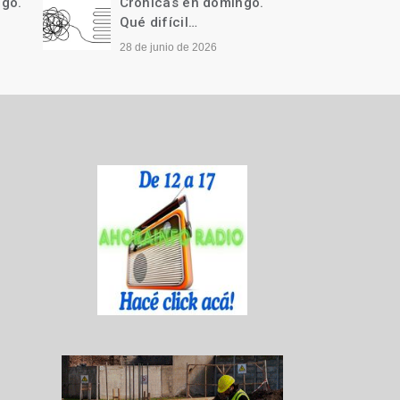
ngo.
Crónicas en domingo.
Cróni
Qué difícil…
Llegó 
28 de junio de 2026
21 de j