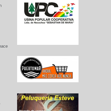
n
hace
e