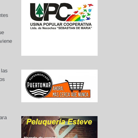
ntes
ue
 viene
 las
mos
ara