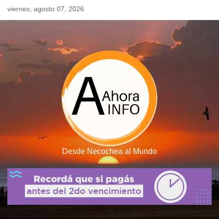
Skip
viernes, agosto 07, 2026
to
content
Desde Necochea al Mundo