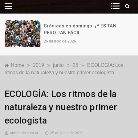
Crónicas en domingo. ¡Y ES TAN,
PERO TAN FÁCIL!
26 de julio de 2026
Home
»
2019
»
junio
»
25
»
ECOLOGÍA: Los
ritmos de la naturaleza y nuestro primer ecologista
Ecología
,
ECOLOGÍA: Los ritmos de la
Ecología
,
Nacionales
naturaleza y nuestro primer
ecologista
ahorainfo.com.ar
25 de junio de 2019