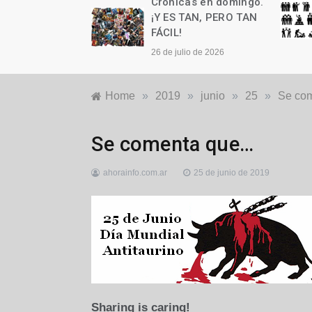
as en domingo.
Crónicas en domingo.
n cumple años
¡Y ES TAN, PERO TAN
FÁCIL!
to de 2026
26 de julio de 2026
Home
»
2019
»
junio
»
25
»
Se co
Destacadas
,
Se comenta que…
Locales
ahorainfo.com.ar
25 de junio de 2019
Sharing is caring!