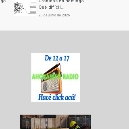
ngo.
Crónicas en domingo.
Cróni
Qué difícil…
Llegó 
28 de junio de 2026
21 de j