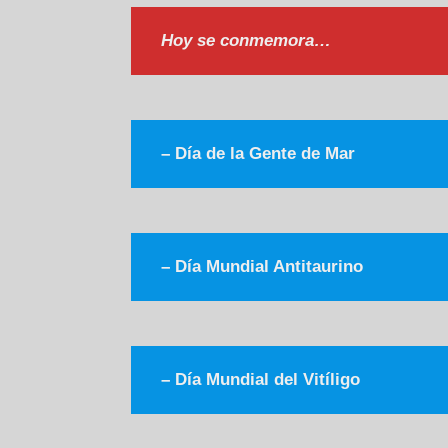
Hoy se conmemora…
–
Día de la Gente de Mar
–
Día Mundial Antitaurino
–
Día Mundial del Vitíligo