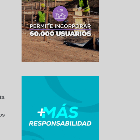
ta
os