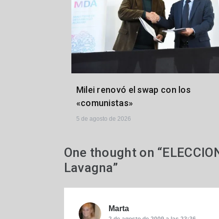
Milei renovó el swap con los
«comunistas»
5 de agosto de 2026
One thought on “
ELECCION
Lavagna
”
Marta
dice:
2 de agosto de 2009 a las 23:36