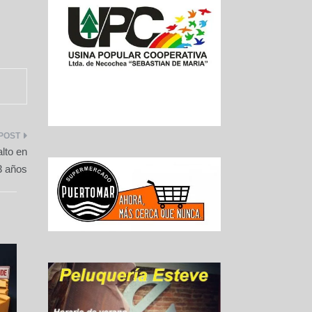
lto en
3 años