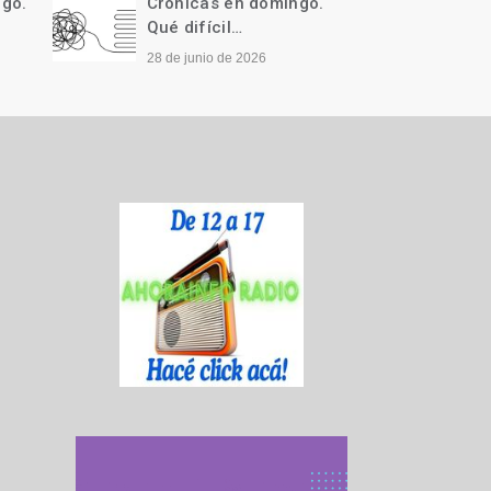
ngo.
Crónicas en domingo.
Cróni
Qué difícil…
Llegó 
28 de junio de 2026
21 de j