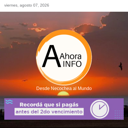
Skip
viernes, agosto 07, 2026
to
content
Desde Necochea al Mundo