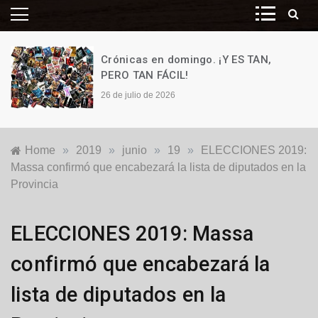
Crónicas en domingo. ¡Y ES TAN,
PERO TAN FÁCIL!
26 de julio de 2026
Home
»
2019
»
junio
»
19
»
ELECCIONES 2019:
Massa confirmó que encabezará la lista de diputados en la
Provincia
Nacionales
,
ELECCIONES 2019: Massa
Política
confirmó que encabezará la
lista de diputados en la