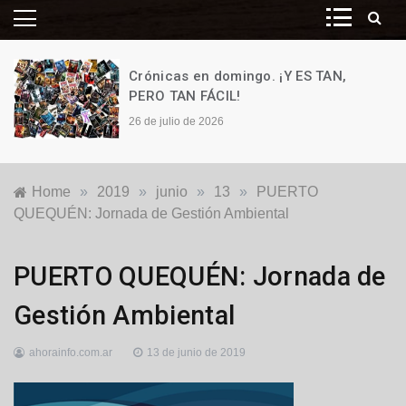
Crónicas en domingo. ¡Y ES TAN,
PERO TAN FÁCIL!
26 de julio de 2026
Home
»
2019
»
junio
»
13
»
PUERTO
QUEQUÉN: Jornada de Gestión Ambiental
Generales
,
PUERTO QUEQUÉN: Jornada de
Locales
,
Puerto
Gestión Ambiental
Quequén
ahorainfo.com.ar
13 de junio de 2019