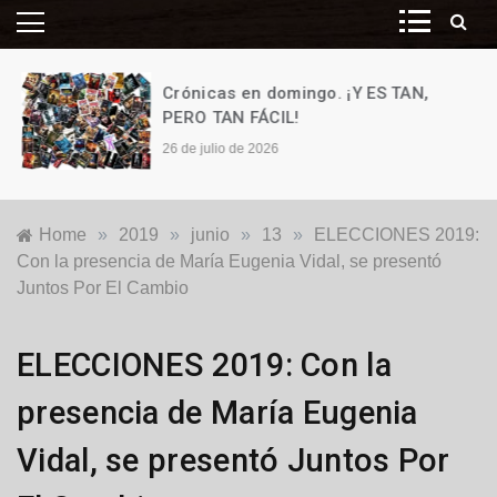
Crónicas en domingo. ¡Y ES TAN,
PERO TAN FÁCIL!
26 de julio de 2026
Home
»
2019
»
junio
»
13
»
ELECCIONES 2019:
Con la presencia de María Eugenia Vidal, se presentó
Juntos Por El Cambio
Nacionales
,
ELECCIONES 2019: Con la
Política
presencia de María Eugenia
Vidal, se presentó Juntos Por