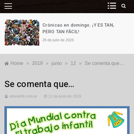
Crónicas en domingo. ¡Y ES TAN,
PERO TAN FÁCIL!
26 de julio de 2026
Home
»
2019
»
junio
»
12
»
Se comenta que…
Destacadas
,
Se comenta que…
Generales
,
Locales
ahorainfo.com.ar
12 de junio de 2019