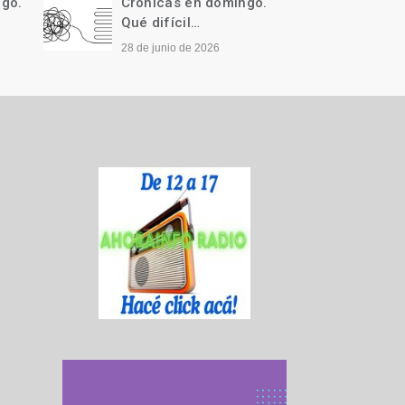
ngo.
Crónicas en domingo.
Cróni
Qué difícil…
Llegó 
28 de junio de 2026
21 de j