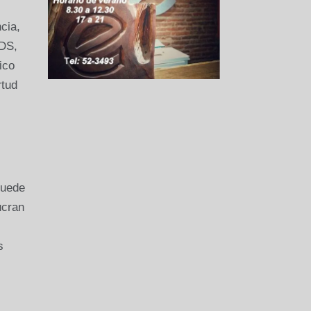
cia,
PDS,
ico
rtud
puede
ucran
s