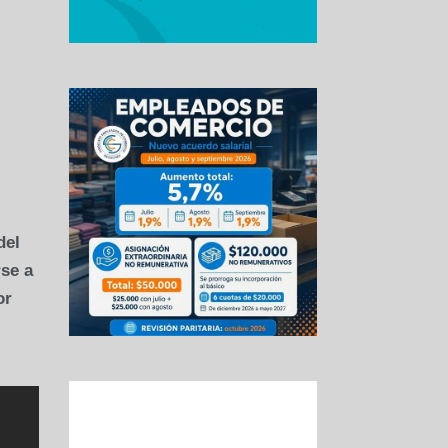
del
rse a
or