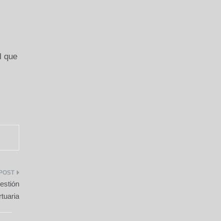
l que
stión
tuaria