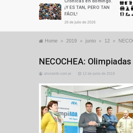
as en domingo.
Crónicas en domingo.
n cumple años
¡Y ES TAN, PERO TAN
FÁCIL!
to de 2026
26 de julio de 2026
Home
»
2019
»
junio
»
12
»
NECOC
Educación
,
NECOCHEA: Olimpiadas 
Locales
ahorainfo.com.ar
12 de junio de 2019