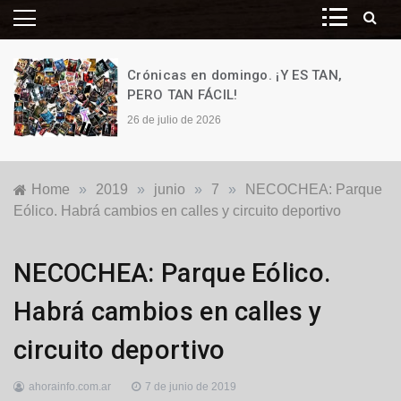
Crónicas en domingo. ¡Y ES TAN,
PERO TAN FÁCIL!
26 de julio de 2026
Home
»
2019
»
junio
»
7
»
NECOCHEA: Parque
Eólico. Habrá cambios en calles y circuito deportivo
Generales
,
NECOCHEA: Parque Eólico.
Locales
Habrá cambios en calles y
circuito deportivo
ahorainfo.com.ar
7 de junio de 2019