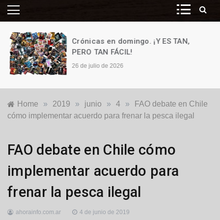
Crónicas en domingo. ¡Y ES TAN,
PERO TAN FÁCIL!
26 de julio de 2026
Home
»
2019
»
junio
»
4
»
FAO debate en Chile
cómo implementar acuerdo para frenar la pesca ilegal
Internacionales
FAO debate en Chile cómo
implementar acuerdo para
frenar la pesca ilegal
ahorainfo.com.ar
4 de junio de 2019