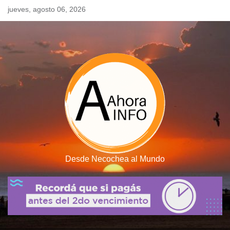
Skip
jueves, agosto 06, 2026
to
content
Desde Necochea al Mundo