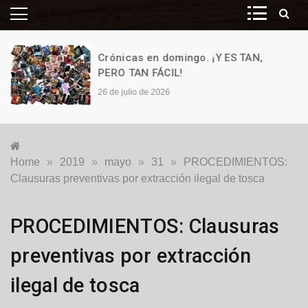
Crónicas en domingo. ¡Y ES TAN,
PERO TAN FÁCIL!
26 de julio de 2026
Home
»
2019
»
mayo
»
31
»
PROCEDIMIENTOS:
Clausuras preventivas por extracción ilegal de tosca
Locales
,
PROCEDIMIENTOS: Clausuras
Policiales
y
preventivas por extracción
Judiciales
ilegal de tosca