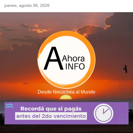
Skip
jueves, agosto 06, 2026
to
content
Desde Necochea al Mundo