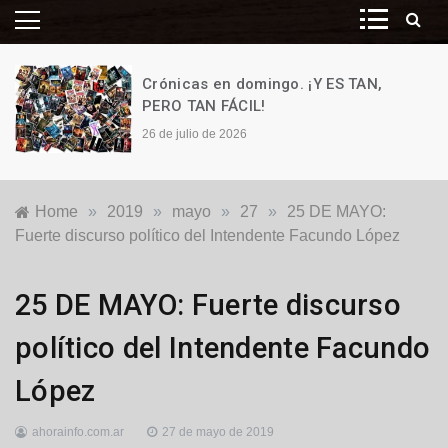
Crónicas en domingo. ¡Y ES TAN,
PERO TAN FÁCIL!
26 de julio de 2026
Home
»
2019
»
mayo
»
27
»
25 DE MAYO:
Fuerte discurso político del Intendente Facundo López
Generales
,
25 DE MAYO: Fuerte discurso
Locales
,
Política
político del Intendente Facundo
López
ahorainfo.com.ar
27 de mayo de 2019