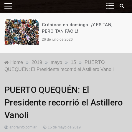
Crónicas en domingo. ¡Y ES TAN,
PERO TAN FÁCIL!
26 de julio de 2026
Home
»
2019
»
mayo
»
15
»
PUERTO
QUEQUÉN: El Presidente recorrió el Astillero Vanoli
Generales
,
PUERTO QUEQUÉN: El
Locales
,
Puerto
Presidente recorrió el Astillero
Quequén
Vanoli
ahorainfo.com.ar
15 de mayo de 2019