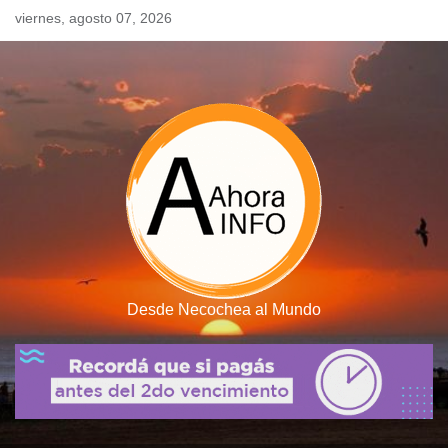
Skip
viernes, agosto 07, 2026
to
content
Desde Necochea al Mundo