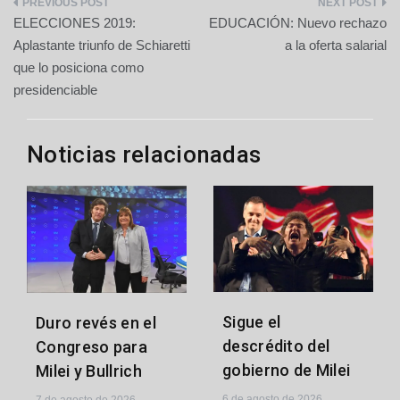
Navegación
ELECCIONES 2019:
EDUCACIÓN: Nuevo rechazo
de
Aplastante triunfo de Schiaretti
a la oferta salarial
que lo posiciona como
entradas
presidenciable
Noticias relacionadas
Sigue el
Duro revés en el
descrédito del
Congreso para
gobierno de Milei
Milei y Bullrich
6 de agosto de 2026
7 de agosto de 2026