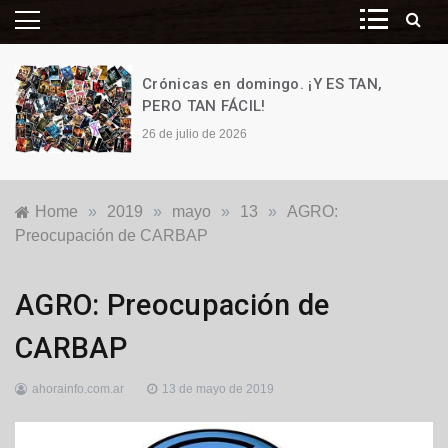
Crónicas en domingo. ¡Y ES TAN,
PERO TAN FÁCIL!
26 de julio de 2026
Home
»
2019
»
mayo
»
13
»
AGRO:
Preocupación de CARBAP
Agro
,
AGRO: Preocupación de
Nacionales
CARBAP
ahorainfo.com.ar
13 de mayo de 2019