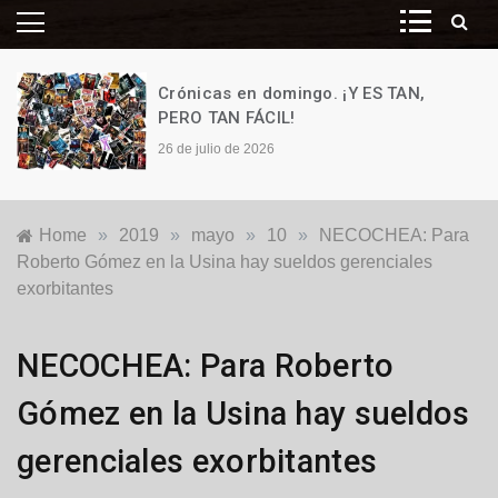
Crónicas en domingo. ¡Y ES TAN,
PERO TAN FÁCIL!
26 de julio de 2026
Home
»
2019
»
mayo
»
10
»
NECOCHEA: Para
Roberto Gómez en la Usina hay sueldos gerenciales
exorbitantes
Generales
,
NECOCHEA: Para Roberto
Locales
,
Política
Gómez en la Usina hay sueldos
gerenciales exorbitantes