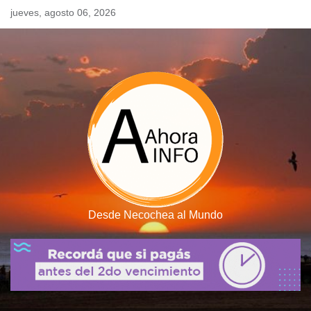
Skip
jueves, agosto 06, 2026
to
content
Desde Necochea al Mundo