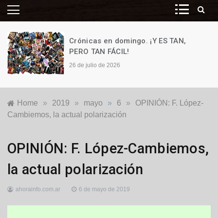
Crónicas en domingo. ¡Y ES TAN,
PERO TAN FÁCIL!
26 de julio de 2026
Home
»
2019
»
mayo
»
6
»
OPINIÓN: F. López-
Cambiemos, la actual polarización
Locales
,
OPINIÓN: F. López-Cambiemos,
Opinión
,
Política
la actual polarización
ahorainfo.com.ar
6 de mayo de 2019