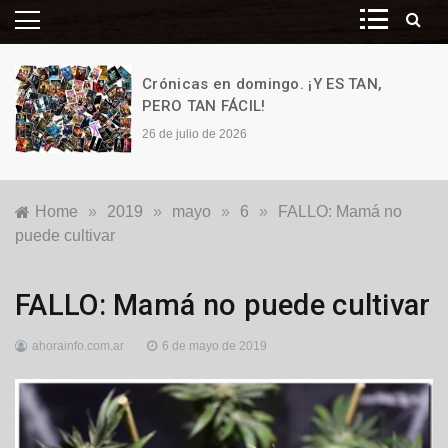
Crónicas en domingo. ¡Y ES TAN,
PERO TAN FÁCIL!
26 de julio de 2026
Home
»
2019
»
mayo
»
6
»
FALLO: Mamá no
puede cultivar
Justicia
,
FALLO: Mamá no puede cultivar
Nacionales
ahorainfo.com.ar
6 de mayo de 2019