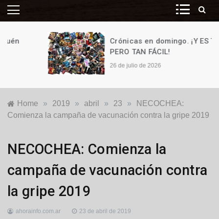
Crónicas en domingo. ¡Y ES TAN,
PERO TAN FÁCIL!
26 de julio de 2026
Home
»
2019
»
abril
»
23
»
NECOCHEA:
Comienza la campaña de vacunación contra la gripe 2019
Locales
,
NECOCHEA: Comienza la
Salud
campaña de vacunación contra
la gripe 2019
ahorainfo.com.ar
23 de abril de 2019