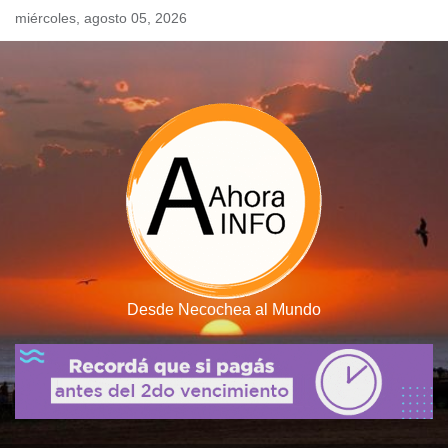
Skip
miércoles, agosto 05, 2026
to
content
Desde Necochea al Mundo