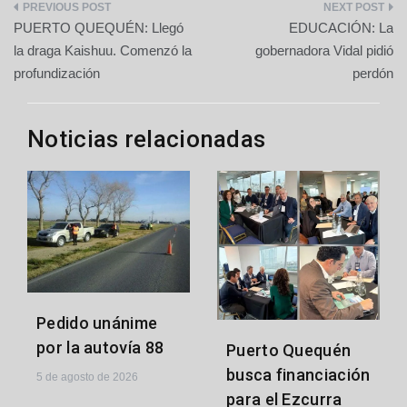
Navegación
PUERTO QUEQUÉN: Llegó
EDUCACIÓN: La
de
la draga Kaishuu. Comenzó la
gobernadora Vidal pidió
profundización
perdón
entradas
Noticias relacionadas
Pedido unánime
por la autovía 88
Puerto Quequén
busca financiación
5 de agosto de 2026
para el Ezcurra