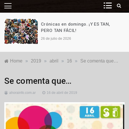
Crónicas en domingo. ¡Y ES TAN,
PERO TAN FÁCIL!
26 de julio de 2026
Home
»
2019
»
abril
»
16
»
Se comenta que…
Destacadas
,
Se comenta que…
Locales
ahorainfo.com.ar
16 de abril de 2019